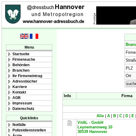
Bran
Menu
Firm
Startseite
Firmensuche
Straß
Behörden
PLZ
Branchen
Ort
Ihr Firmeneintrag
Adressbücher
Karriere
Kontakt
Info
Firma
AGB
Impressum
Datenschutz
Alle
|
A
|
B
|
C
|
D
|
E
Quicklinks
VitAL - GmbH
Notfälle
Leynemannweg 10
Polizeidienststellen
30539
Hannover
Ärzte