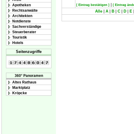
|
Apotheken
[ Eintrag bestätigen ]
[ Eintrag änd
Rechtsanwälte
Alle
|
A
|
B
|
C
|
D
|
E
Architekten
Notdienste
Sachverständige
Steuerberater
Touristik
Hotels
Seitenzugriffe
360° Panoramen
Altes Rathaus
Marktplatz
Kröpcke