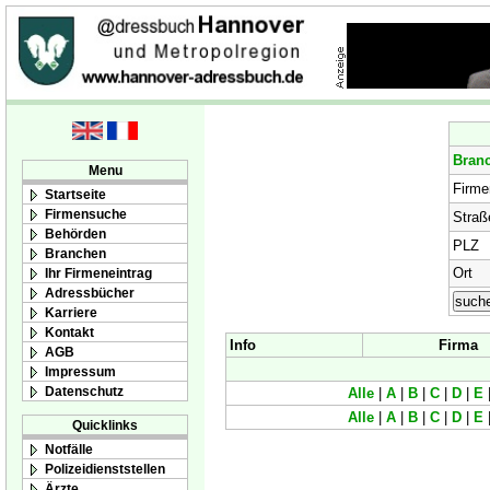
Bran
Menu
Firm
Startseite
Firmensuche
Straß
Behörden
PLZ
Branchen
Ort
Ihr Firmeneintrag
Adressbücher
Karriere
Kontakt
Info
Firma
AGB
Impressum
Datenschutz
Alle
|
A
|
B
|
C
|
D
|
E
Alle
|
A
|
B
|
C
|
D
|
E
Quicklinks
Notfälle
Polizeidienststellen
Ärzte