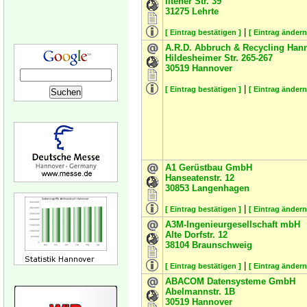
Iltener Str. 39
31275
Lehrte
|
[ Eintrag bestätigen ]
[ Eintrag ändern
A.R.D. Abbruch & Recycling Ha
Hildesheimer Str. 265-267
30519
Hannover
|
[ Eintrag bestätigen ]
[ Eintrag ändern
A1 Gerüstbau GmbH
Hanseatenstr. 12
30853
Langenhagen
|
[ Eintrag bestätigen ]
[ Eintrag ändern
A3M-Ingenieurgesellschaft mbH
Alte Dorfstr. 12
38104
Braunschweig
|
[ Eintrag bestätigen ]
[ Eintrag ändern
ABACOM Datensysteme GmbH
Abelmannstr. 1B
30519
Hannover