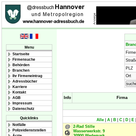
Bran
Menu
Firm
Startseite
Firmensuche
Straß
Behörden
PLZ
Branchen
Ort
Ihr Firmeneintrag
Adressbücher
Karriere
Kontakt
Info
Firma
AGB
Impressum
Datenschutz
Quicklinks
Alle
|
A
|
B
|
C
|
D
|
E
Notfälle
2-Rad Stille
Polizeidienststellen
Wasserwerkstr. 9
30900
Wedemark
Ärzte