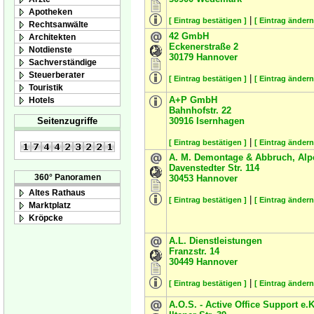
Apotheken
|
[ Eintrag bestätigen ]
[ Eintrag ändern
Rechtsanwälte
42 GmbH
Architekten
Eckenerstraße 2
Notdienste
30179
Hannover
Sachverständige
Steuerberater
|
[ Eintrag bestätigen ]
[ Eintrag ändern
Touristik
A+P GmbH
Hotels
Bahnhofstr. 22
30916
Isernhagen
Seitenzugriffe
|
[ Eintrag bestätigen ]
[ Eintrag ändern
A. M. Demontage & Abbruch, Alp
Davenstedter Str. 114
360° Panoramen
30453
Hannover
Altes Rathaus
|
[ Eintrag bestätigen ]
[ Eintrag ändern
Marktplatz
Kröpcke
A.L. Dienstleistungen
Franzstr. 14
30449
Hannover
|
[ Eintrag bestätigen ]
[ Eintrag ändern
A.O.S. - Active Office Support e.K