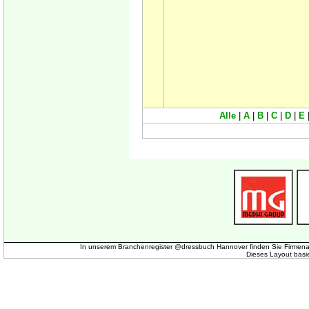
Alle
|
A
|
B
|
C
|
D
|
E
In unserem Branchenregister @dressbuch Hannover finden Sie Firmena
Dieses Layout basi