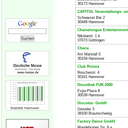
30173 Hannover
CAPITOL Veranstaltungs- u
Schwarzer Bär 2
30449 Hannover
Chaiselongue Entertainmen
Nikolaistr. 1 b
37073 Göttingen
Cherie
Am Marstall 5
30159 Hannover
Club Riviera
Roscherstr. 4
30161 Hannover
Discothek FUN 2000
Expo-Plaza 9
30539 Hannover
Discotier- GmbH
Gieseler 3
38100 Braunschweig
Factory Dance GmbH
Magdeburger Str. 9 a