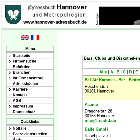
Menu
Startseite
Bars, Clubs und Diskotheken 
Firmensuche
Behörden
Alle
|
A
|
B
|
C
|
D
|
E
Branchen
Ihr Firmeneintrag
Bel Air Karaoke - Bar · Bistro
Adressbücher
Roscherstr. 7
Karriere
30161 Hannover
Kontakt
AGB
Acanto
Impressum
Dragonerstr. 28
Datenschutz
30163 Hannover
info@trendid.de
Quicklinks
Notfälle
Baile GmbH
Polizeidienststellen
Raschplatz 7 L
Ärzte