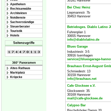
30161 Hannover
Apotheken
Bei Chez Heinz
Rechtsanwälte
Liepmannstr. 7b
Architekten
30453 Hannover
Notdienste
Sachverständige
Steuerberater
Betriebsges. Diablo Latino 
Touristik
Fuhrenplan 1
Hotels
30655 Hannover
info@diablolatino.de
Seitenzugriffe
Blues Garage
Industriestr. 3-5
30916 Isernhagen
service@bluesgarage-hanno
360° Panoramen
Brauhaus Ernst-August Gm
Altes Rathaus
Schmiedestr. 13
Marktplatz
30159 Hannover
Kröpcke
info@brauhaus.net
Cafe Glocksee e.V.
Glockseestr. 35
30169 Hannover
mail@cafe-glocksee.de
Calypso Bar
Bischofsholer Damm 20