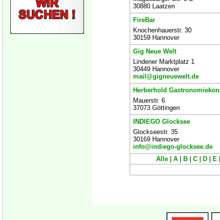
30880 Laatzen
FireBar
Knochenhauerstr. 30
30159 Hannover
Gig Neue Welt
Lindener Marktplatz 1
30449 Hannover
mail@gigneuewelt.de
Herberhold Gastronomieko
Mauerstr. 6
37073 Göttingen
INDIEGO Glocksee
Glockseestr. 35
30169 Hannover
info@indiego-glocksee.de
Alle
|
A
|
B
|
C
|
D
|
E